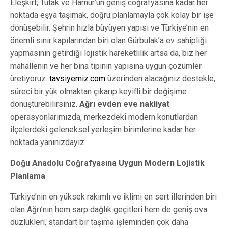
Eleşkirt, Tutak ve Hamur’un geniş coğrafyasına kadar her
noktada eşya taşımak, doğru planlamayla çok kolay bir işe
dönüşebilir. Şehrin hızla büyüyen yapısı ve Türkiye’nin en
önemli sınır kapılarından biri olan Gürbulak’a ev sahipliği
yapmasının getirdiği lojistik hareketlilik artsa da, biz her
mahallenin ve her bina tipinin yapısına uygun çözümler
üretiyoruz.
tavsiyemiz.com
üzerinden alacağınız destekle,
süreci bir yük olmaktan çıkarıp keyifli bir değişime
dönüştürebilirsiniz.
Ağrı evden eve nakliyat
operasyonlarımızda, merkezdeki modern konutlardan
ilçelerdeki geleneksel yerleşim birimlerine kadar her
noktada yanınızdayız.
Doğu Anadolu Coğrafyasına Uygun Modern Lojistik
Planlama
Türkiye’nin en yüksek rakımlı ve iklimi en sert illerinden biri
olan Ağrı’nın hem sarp dağlık geçitleri hem de geniş ova
düzlükleri, standart bir taşıma işleminden çok daha