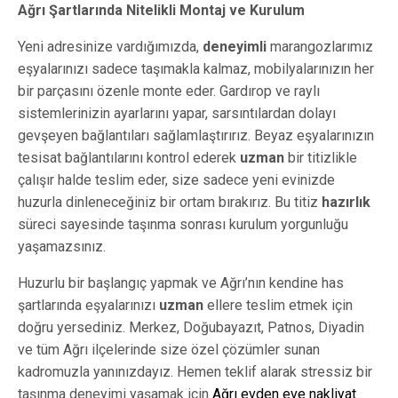
Ağrı Şartlarında Nitelikli Montaj ve Kurulum
Yeni adresinize vardığımızda,
deneyimli
marangozlarımız
eşyalarınızı sadece taşımakla kalmaz, mobilyalarınızın her
bir parçasını özenle monte eder. Gardırop ve raylı
sistemlerinizin ayarlarını yapar, sarsıntılardan dolayı
gevşeyen bağlantıları sağlamlaştırırız. Beyaz eşyalarınızın
tesisat bağlantılarını kontrol ederek
uzman
bir titizlikle
çalışır halde teslim eder, size sadece yeni evinizde
huzurla dinleneceğiniz bir ortam bırakırız. Bu titiz
hazırlık
süreci sayesinde taşınma sonrası kurulum yorgunluğu
yaşamazsınız.
Huzurlu bir başlangıç yapmak ve Ağrı’nın kendine has
şartlarında eşyalarınızı
uzman
ellere teslim etmek için
doğru yersediniz. Merkez, Doğubayazıt, Patnos, Diyadin
ve tüm Ağrı ilçelerinde size özel çözümler sunan
kadromuzla yanınızdayız. Hemen teklif alarak stressiz bir
taşınma deneyimi yaşamak için
Ağrı evden eve nakliyat