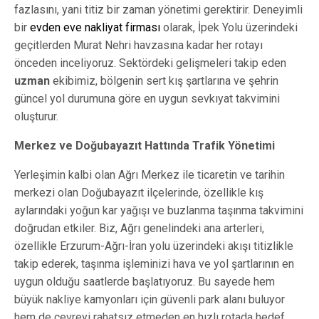
fazlasını, yani titiz bir zaman yönetimi gerektirir. Deneyimli
bir
evden eve nakliyat firması
olarak, İpek Yolu üzerindeki
geçitlerden Murat Nehri havzasına kadar her rotayı
önceden inceliyoruz. Sektördeki gelişmeleri takip eden
uzman
ekibimiz, bölgenin sert kış şartlarına ve şehrin
güncel yol durumuna göre en uygun sevkıyat takvimini
oluşturur.
Merkez ve Doğubayazıt Hattında Trafik Yönetimi
Yerleşimin kalbi olan Ağrı Merkez ile ticaretin ve tarihin
merkezi olan Doğubayazıt ilçelerinde, özellikle kış
aylarındaki yoğun kar yağışı ve buzlanma taşınma takvimini
doğrudan etkiler. Biz, Ağrı genelindeki ana arterleri,
özellikle Erzurum-Ağrı-İran yolu üzerindeki akışı titizlikle
takip ederek, taşınma işleminizi hava ve yol şartlarının en
uygun olduğu saatlerde başlatıyoruz. Bu sayede hem
büyük nakliye kamyonları için güvenli park alanı buluyor
hem de çevreyi rahatsız etmeden en hızlı rotada hedef