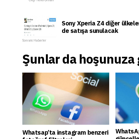
Cep Telefonları
Sony Xperia Z4 diğer ülkel
de satışa sunulacak
Sonraki Haberler
Şunlar da hoşunuza g
WhatsAp
Whatsap’ta instagram benzeri
güncelle