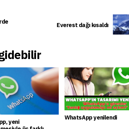
erde
Everest dağı kısaldı
idebilir
WhatsApp yenilendi
p, yeni
mesiyle üç farklı