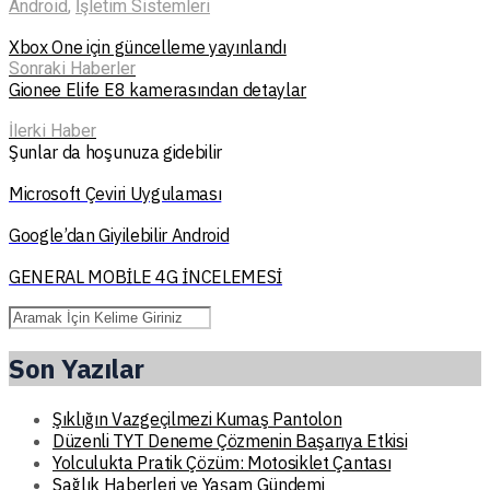
Android
,
İşletim Sistemleri
Xbox One için güncelleme yayınlandı
Sonraki Haberler
Gionee Elife E8 kamerasından detaylar
İlerki Haber
Şunlar da hoşunuza gidebilir
Microsoft Çeviri Uygulaması
Google’dan Giyilebilir Android
GENERAL MOBİLE 4G İNCELEMESİ
Son Yazılar
Şıklığın Vazgeçilmezi Kumaş Pantolon
Düzenli TYT Deneme Çözmenin Başarıya Etkisi
Yolculukta Pratik Çözüm: Motosiklet Çantası
Sağlık Haberleri ve Yaşam Gündemi