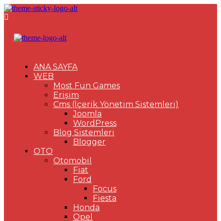
ANA SAYFA
WEB
Most Fun Games
Erişim
Cms (İçerik Yönetim Sistemleri)
Joomla
WordPress
Blog Sistemleri
Blogger
OTO
Otomobil
Fiat
Ford
Focus
Fiesta
Honda
Opel