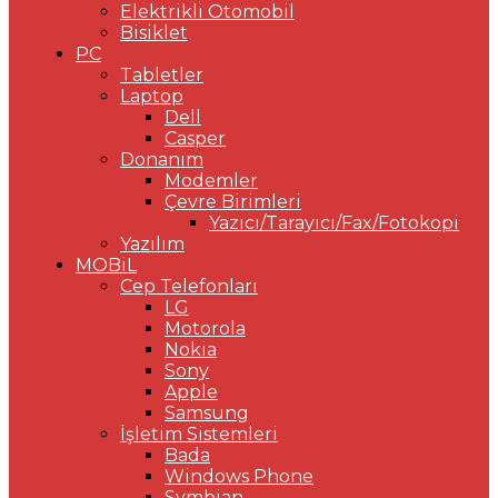
Elektrikli Otomobil
Bisiklet
PC
Tabletler
Laptop
Dell
Casper
Donanım
Modemler
Çevre Birimleri
Yazıcı/Tarayıcı/Fax/Fotokopi
Yazılım
MOBiL
Cep Telefonları
LG
Motorola
Nokia
Sony
Apple
Samsung
İşletim Sistemleri
Bada
Windows Phone
Symbian