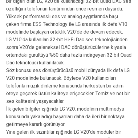
bir diğeri olan LG, V20’de kullanacağı 32-bit Quad DAC ses
özelliğini telefonun tanıtımından önce resmen duyurdu.
Yüksek performanslı ses ve analog aygıtlarında başı
çeken firma ESS Technology ile LG arasında ilk defa V10
modelinde başlayan ortaklık V20’de de devam edecek.
LG V10’da kullanılan 32-bit Hi-Fi Dac ses teknolojisinden
sonra V20’de geleneksel DAC dönüştürücülerine kıyasla
ortamdaki gürültüyü %50 daha fazla indirgeyen 32 bit Quad
Dac teknolojisi kullanılacak.
Söz konusu ses dönüştürücüsü mobil dünyada ilk defa LG
V20 modelinde bulunacak. Böylece V20 kullanıcıları
telefonla müzik dinleme konusunda herkesten bir adım
öteye geçerek üstün kaliteye erişecekler. Temiz ve net bir
ses kalitesini yaşayacaklar.
İlk gelen bilgiler ışığında LG V20, modelinin multimedya
konusunda yakaladığı başarıları daha da ileri bir noktaya
getirmeye kararlı görünüyor.
Yine gelen ilk sızıntılar ışığında LG V20’de modüler bir