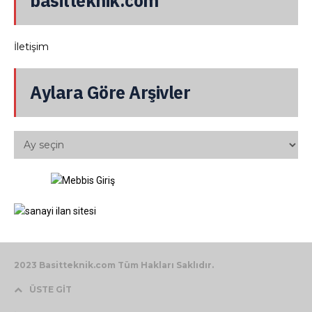
basitteknik.com
İletişim
Aylara Göre Arşivler
2023 Basitteknik.com Tüm Hakları Saklıdır.
ÜSTE GİT