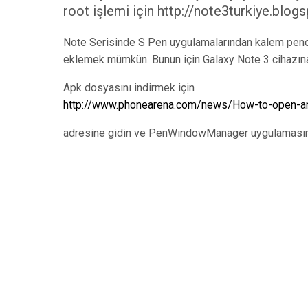
root işlemi için http://note3turkiye.b
Note Serisinde S Pen uygulamalarından kalem pence
eklemek mümkün. Bunun için Galaxy Note 3 cihazına 
Apk dosyasını indirmek için
http://www.phonearena.com/news/How-to-open-a
adresine gidin ve PenWindowManager uygulamasını i