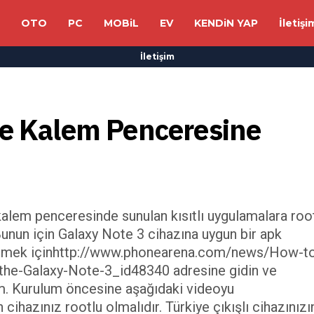
OTO
PC
MOBiL
EV
KENDiN YAP
İletişi
İletişim
 Kalem Penceresine 
alem penceresinde sunulan kısıtlı uygulamalara root
nun için Galaxy Note 3 cihazına uygun bir apk
ndirmek içinhttp://www.phonearena.com/news/How-t
he-Galaxy-Note-3_id48340 adresine gidin ve
. Kurulum öncesine aşağıdaki videoyu
 cihazınız rootlu olmalıdır. Türkiye çıkışlı cihazınızı