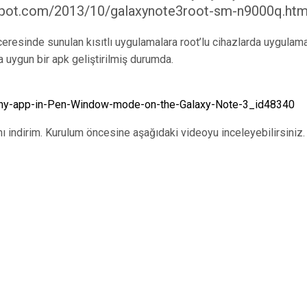
logspot.com/2013/10/galaxynote3root-sm-n9000q.ht
resinde sunulan kısıtlı uygulamalara root’lu cihazlarda uygulam
uygun bir apk geliştirilmiş durumda.
ny-app-in-Pen-Window-mode-on-the-Galaxy-Note-3_id48340
ndirim. Kurulum öncesine aşağıdaki videoyu inceleyebilirsiniz.