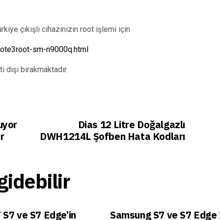
kiye çıkışlı cihazınızın root işlemi için
note3root-sm-n9000q.html
i dışı bırakmaktadır.
uyor
Dias 12 Litre Doğalgazlı
r
DWH1214L Şofben Hata Kodları
idebilir
S7 ve S7 Edge’in
Samsung S7 ve S7 Edge 