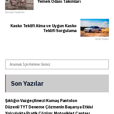
Yemek Odası Takımları
Sonraki Haberler
Kasko Teklifi Alma ve Uygun Kasko
Teklifi Sorgulama
İlerki Haber
Son Yazılar
Şıklığın Vazgeçilmezi Kumaş Pantolon
Düzenli TYT Deneme Çözmenin Başarıya Etkisi
Yolculukta Pratik Çözüm: Motosiklet Çantası