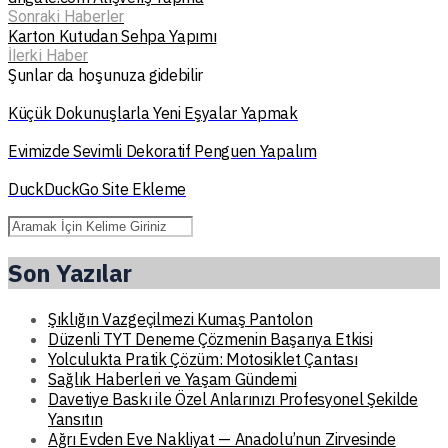
Sonraki Haberler
Karton Kutudan Sehpa Yapımı
İlerki Haber
Şunlar da hoşunuza gidebilir
Küçük Dokunuşlarla Yeni Eşyalar Yapmak
Evimizde Sevimli Dekoratif Penguen Yapalım
DuckDuckGo Site Ekleme
Son Yazılar
Şıklığın Vazgeçilmezi Kumaş Pantolon
Düzenli TYT Deneme Çözmenin Başarıya Etkisi
Yolculukta Pratik Çözüm: Motosiklet Çantası
Sağlık Haberleri ve Yaşam Gündemi
Davetiye Baskı ile Özel Anlarınızı Profesyonel Şekilde
Yansıtın
Ağrı Evden Eve Nakliyat — Anadolu’nun Zirvesinde