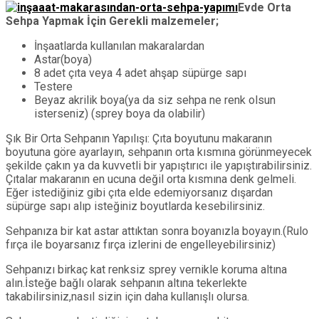
Evde Orta
Sehpa Yapmak İçin Gerekli malzemeler;
İnşaatlarda kullanılan makaralardan
Astar(boya)
8 adet çıta veya 4 adet ahşap süpürge sapı
Testere
Beyaz akrilik boya(ya da siz sehpa ne renk olsun
isterseniz) (sprey boya da olabilir)
Şık Bir Orta Sehpanın Yapılışı: Çıta boyutunu makaranın
boyutuna göre ayarlayın, sehpanın orta kısmına görünmeyecek
şekilde çakın ya da kuvvetli bir yapıştırıcı ile yapıştırabilirsiniz.
Çıtalar makaranın en ucuna değil orta kısmına denk gelmeli.
Eğer istediğiniz gibi çıta elde edemiyorsanız dışardan
süpürge sapı alıp isteğiniz boyutlarda kesebilirsiniz.
Sehpanıza bir kat astar attıktan sonra boyanızla boyayın.(Rulo
fırça ile boyarsanız fırça izlerini de engelleyebilirsiniz)
Sehpanızı birkaç kat renksiz sprey vernikle koruma altına
alın.İsteğe bağlı olarak sehpanın altına tekerlekte
takabilirsiniz,nasıl sizin için daha kullanışlı olursa.