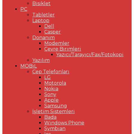
Bisiklet
PC
Tabletler
Laptop
Dell
Casper
Donanım
Modemler
Çevre Birimleri
Yazıcı/Tarayıcı/Fax/Fotokopi
Yazılım
MOBiL
Cep Telefonları
LG
Motorola
Nokia
Sony
Apple
Samsung
İşletim Sistemleri
Bada
Windows Phone
Symbian