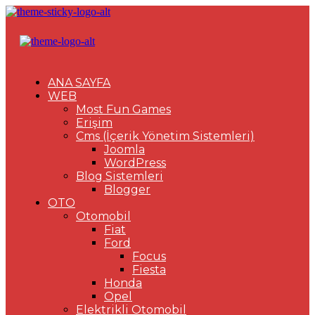
ANA SAYFA
WEB
Most Fun Games
Erişim
Cms (İçerik Yönetim Sistemleri)
Joomla
WordPress
Blog Sistemleri
Blogger
OTO
Otomobil
Fiat
Ford
Focus
Fiesta
Honda
Opel
Elektrikli Otomobil