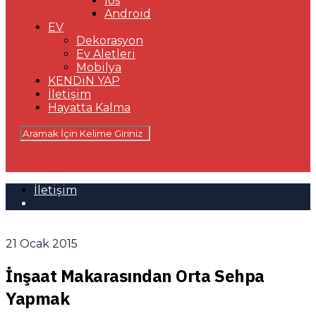
Ios
Android
EV
Dekorasyon
Ev Aletleri
Mobilya
KENDiN YAP
İletişim
Hayatta Kalma
İletişim
21 Ocak 2015
İnşaat Makarasından Orta Sehpa
Yapmak