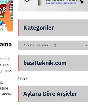
Kategoriler
rlama
 etkili
basitteknik.com
kanızı
aşmanızı
İletişim
ız
isinde
Aylara Göre Arşivler
r. Ancak