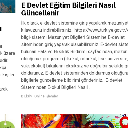
E Devlet Eğitim Bilgileri Nasıl
Güncellenir
İlk olarak e-devlet sistemine giriş yapılarak mezuniye
ı
kılavuzunu indirebilirsiniz. https://www.turkiye.gov.tr
bilgi-sistemi Mezuniyet Bilgileri Sistemine E-devlet
siteminden giriş yaparak ulaşabilirsiniz. E-devlet sis
ı
bulunan Hata ve Eksiklik Bildirimi sayfasından, mezun
ak üzere
olduğunuz programın (ilkokul, ortaokul, lise, üniversite
edir.
yüksekokul) bilgilerini eksiksiz ve doğru bir şekilde g
ukça
doldurunuz. E-devlet sisteminden doldurmuş olduğun
 kişiler
bilgilerle güncelleme bildirimi gönderiniz. E-devlet
Sisteminden E-okul Bilgileri Nasıl…
arak
BİLİŞİM
,
Online İşlemler