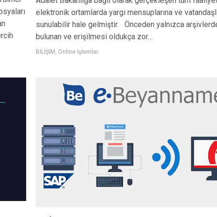
Adalet Bakanlığa bağlı olarak gerçekleşen tüm faaliyet
osyaları
elektronik ortamlarda yargı mensuplarına ve vatandaşl
an
sunulabilir hale gelmiştir. Önceden yalnızca arşivlerd
rcih
bulunan ve erişilmesi oldukça zor…
BİLİŞİM
,
Online İşlemler