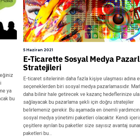
5 Haziran 2021
E-Ticarette Sosyal Medya Paza
Stratejileri
ceğiniz
E-ticaret sitelerinin daha fazla kişiye ulaşması adına en
i
seçeneklerden biri sosyal medya pazarlamasıdır. Mar
üme ya
daha bilinir hale getirecek ve kazanç hedeflerinize ul
Ancak bu
sağlayacak bu pazarlama şekli için doğru stratejiler
belirlemeniz gerekir. Bu aşamada en önemli yardımcın
sosyal medya yönetimi paketleri olacaktır. Kendi içer
çeşitlere ayrılan bu paketler size sayısız avantaj suna
paketleri bu…