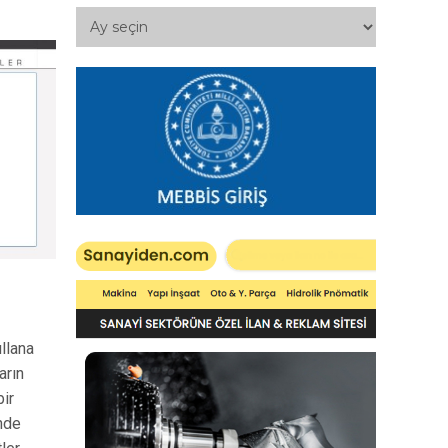
llana
arın
ir
inde