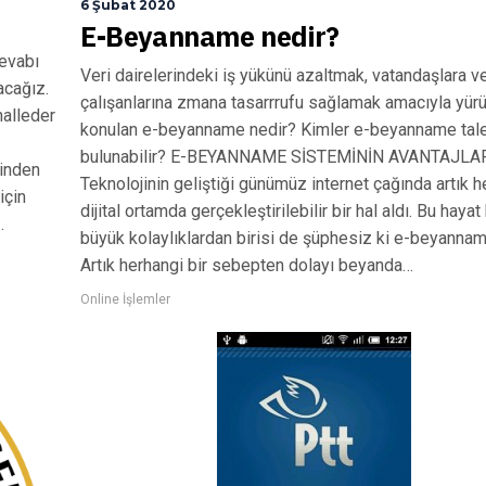
6 Şubat 2020
E-Beyanname nedir?
cevabı
Veri dairelerindeki iş yükünü azaltmak, vatandaşlara 
acağız.
çalışanlarına zmana tasarrrufu sağlamak amacıyla yürü
halleder
konulan e-beyanname nedir? Kimler e-beyanname tal
bulunabilir? E-BEYANNAME SİSTEMİNİN AVANTAJLA
rinden
Teknolojinin geliştiği günümüz internet çağında artık h
için
dijital ortamda gerçekleştirilebilir bir hal aldı. Bu hayat
…
büyük kolaylıklardan birisi de şüphesiz ki e-beyannam
Artık herhangi bir sebepten dolayı beyanda…
Online İşlemler