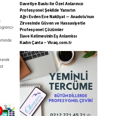
Davetiye Baskı ile Özel Anlarınızı
Profesyonel Şekilde Yansıtın
Ağrı Evden Eve Nakliyat — Anadolu’nun
t
Zirvesinde Güven ve Hassasiyetle
/ogrenci-
Profesyonel Çözümler
İlave Kelimesinin Eş Anlamlısı
teminde
Kadın Çanta – Vivaq.com.tr
,
irerek
uz