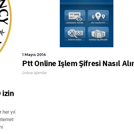
1 Mayıs 2014
Ptt Online Işlem Şifresi Nasıl Alı
Online İşlemler
izin
 her yıl
nternet
ni