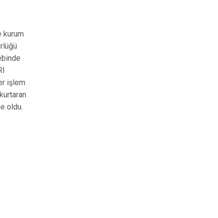
ve kurum
rlüğü
ebinde
RI
er işlem
 kurtaran
e oldu.