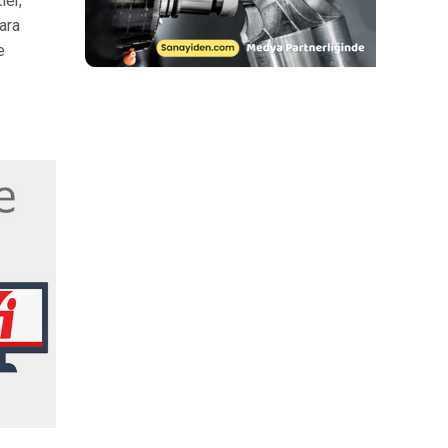
ler,
ara
e